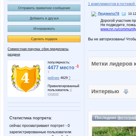
1 комплиментов в гостевой 
Отправить приватное сообщение
Людмила78
10.12
Добавить в друзья
Дорогой участник п
Не подводите, пожал
Игнорировать
www.nn.ru/community
Сделать подарок
Вы не авторизованы! Чтоб
Совместная покупка: сбор предоплаты,
раздачи
популярность:
Метки лидеров
-1
4477 место
↓
рейтинг
4629
?
Привилегированный
пользователь
4
Интервью
уровня
Статистика портрета:
Последние
фотогра
сейчас просматривают портрет - 0
зарегистрированные пользователи